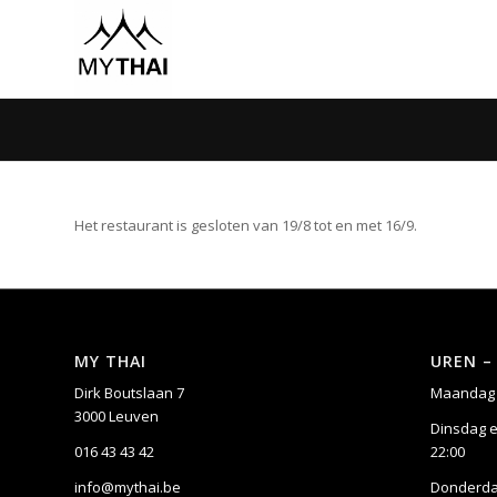
Het restaurant is gesloten van 19/8 tot en met 16/9.
MY THAI
UREN –
Dirk Boutslaan 7
Maandag 
3000 Leuven
Dinsdag e
016 43 43 42
22:00
info@mythai.be
Donderdag