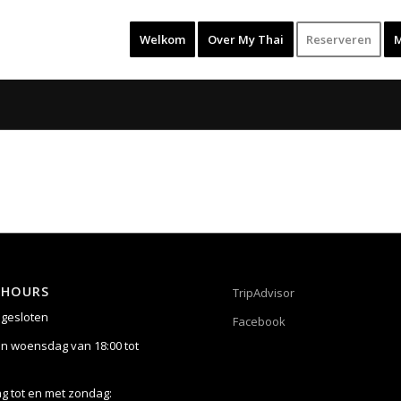
Welkom
Over My Thai
Reserveren
 HOURS
TripAdvisor
gesloten
Facebook
n woensdag van 18:00 tot
 tot en met zondag: