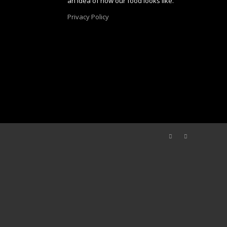
an idea of how our food looks like.
Privacy Policy