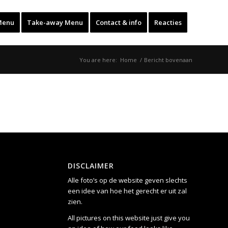
Menu
Take-away Menu
Contact & info
Reacties
You are here:
Home
/
Bericht bovenaan
DISCLAIMER
Alle foto’s op de website geven slechts
een idee van hoe het gerecht er uit zal
zien.
All pictures on this website just give you