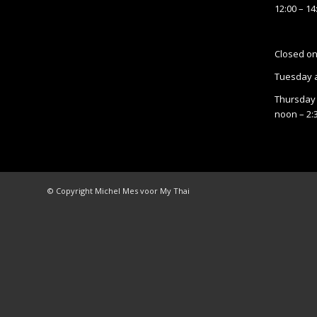
12:00 – 14
Closed o
Tuesday 
Thursday 
noon – 2
© Copyright Michel Mes voor My Thai