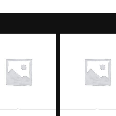
TAM THAI – PAPAYASALADE
80. TAM TAD