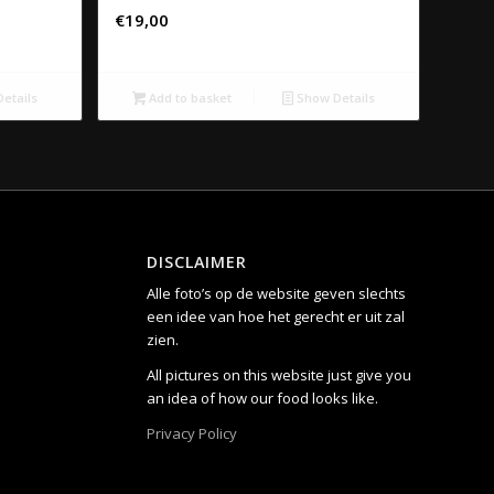
€
19,00
etails
Add to basket
Show Details
DISCLAIMER
Alle foto’s op de website geven slechts
een idee van hoe het gerecht er uit zal
zien.
All pictures on this website just give you
an idea of how our food looks like.
Privacy Policy