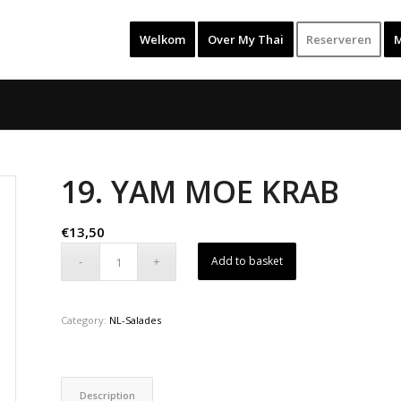
Welkom
Over My Thai
Reserveren
19. YAM MOE KRAB
€
13,50
Add to basket
Category:
NL-Salades
Description