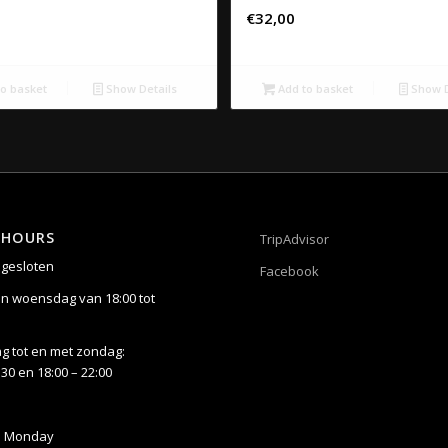
€
32,00
o basket
Show Details
Add to basket
Show D
 HOURS
TripAdvisor
gesloten
Facebook
n woensdag van 18:00 tot
 tot en met zondag:
:30 en 18:00 – 22:00
n Monday