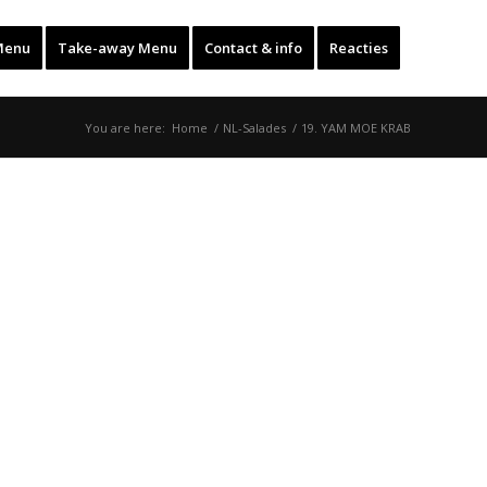
Menu
Take-away Menu
Contact & info
Reacties
You are here:
Home
/
NL-Salades
/
19. YAM MOE KRAB