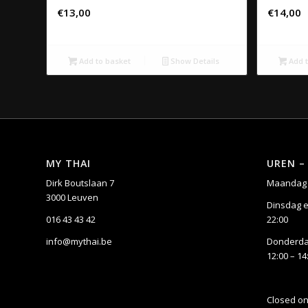
€
13,00
€
14,00
Add to basket
Show Details
Add t
MY THAI
UREN –
Dirk Boutslaan 7
Maandag 
3000 Leuven
Dinsdag e
016 43 43 42
22:00
info@mythai.be
Donderdag
12:00 – 14
Closed o