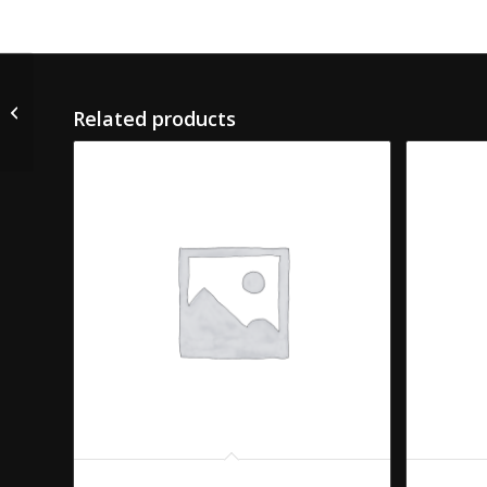
18. YAM THALEE
Related products
17. YAM WOEN SEN
21. SOM 