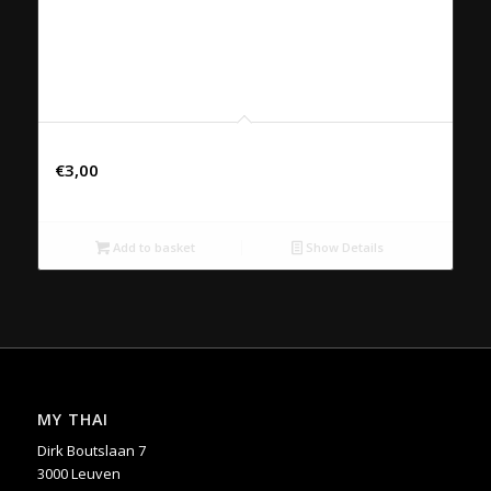
Chaudfontaine bruis 25cl
€
3,00
Add to basket
Show Details
MY THAI
Dirk Boutslaan 7
3000 Leuven