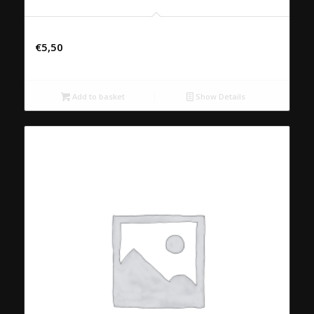
Chaudfontaine bruis 50cl
€
5,50
Add to basket
Show Details