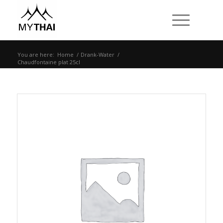
You are here:
Home
/
Drank-Water
/
Chaudfontaine plat 25cl