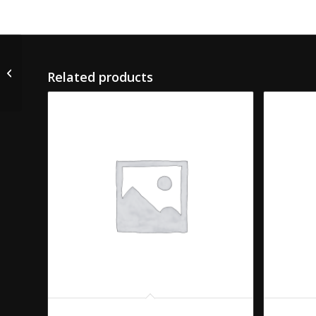
Virgin Mai Thai (non alcoholisch)
Related products
Aperol Spritz
Mai Thai C