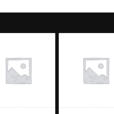
ocktail
Aperol Spritz