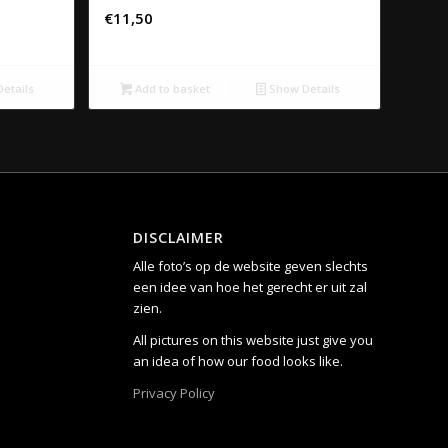
€
11,50
etails
Add to basket
Show Details
DISCLAIMER
Alle foto’s op de website geven slechts
een idee van hoe het gerecht er uit zal
zien.
All pictures on this website just give you
an idea of how our food looks like.
Privacy Policy