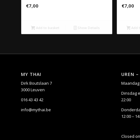
€
7,00
€
7,00
Add to basket
Show Details
Add t
MY THAI
UREN –
Dirk Boutslaan 7
Maandag 
3000 Leuven
Dinsdag e
016 43 43 42
22:00
info@mythai.be
Donderdag
12:00 – 14
Closed o