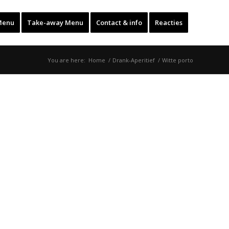
Menu
Take-away Menu
Contact & info
Reacties
You are here:
Home
/
Drank-Aperitief
/
Witte porto