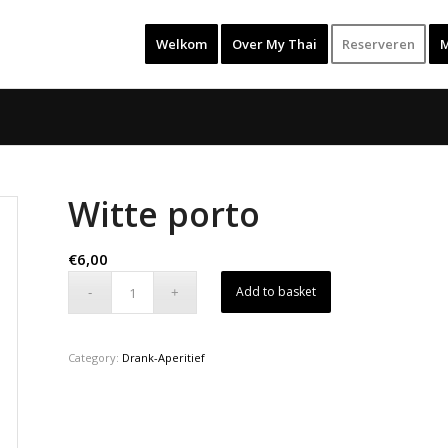
Welkom
Over My Thai
Reserveren
Witte porto
€
6,00
Add to basket
Category:
Drank-Aperitief