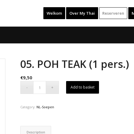
Welkom
Over My Thai
Reserveren
05. POH TEAK (1 pers.)
€
9,50
Add to basket
Category:
NL-Soepen
Description