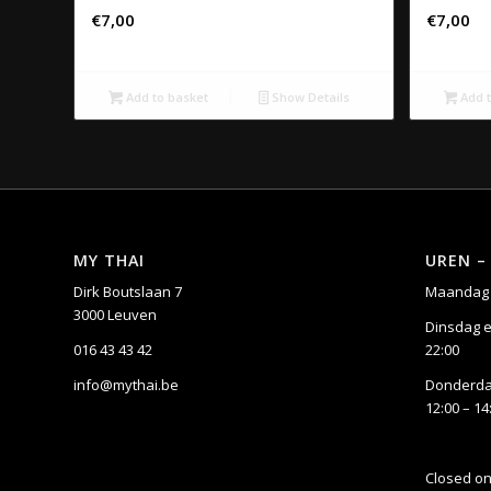
€
7,00
€
7,00
Add to basket
Show Details
Add t
MY THAI
UREN –
Dirk Boutslaan 7
Maandag 
3000 Leuven
Dinsdag e
016 43 43 42
22:00
info@mythai.be
Donderdag
12:00 – 14
Closed o