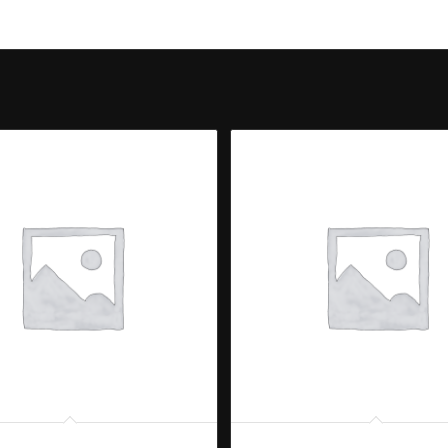
PHAK (vegetarisch-veggie)
05. POH TEAK (2 pers.)