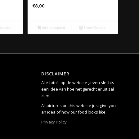
€
8,00
etails
Add to basket
Show Details
DISCLAIMER
Alle foto’s op de website geven slechts
een idee van hoe het gerecht er uit zal
zien.
All pictures on this website just give you
an idea of how our food looks like.
Privacy Policy