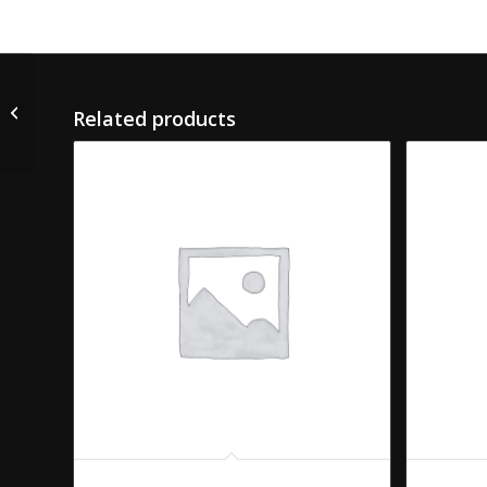
04. KWYTHAYOE
Related products
03. KIEW NAAM
06. SOEP 