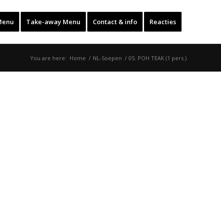
Menu
Take-away Menu
Contact & info
Reacties
You are here:
Home
/
NL-Soepen
/
05. POH TEAK (1 pers.)