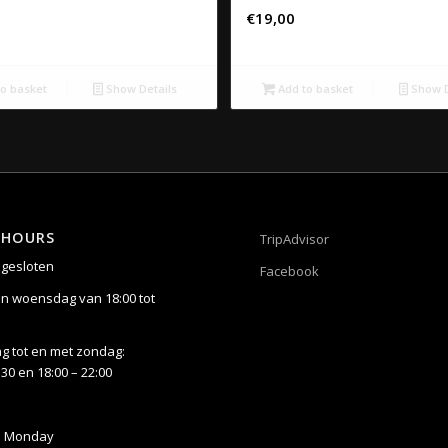
€
19,00
o basket
Show Details
Add to basket
Show D
 HOURS
TripAdvisor
gesloten
Facebook
n woensdag van 18:00 tot
 tot en met zondag:
:30 en 18:00 – 22:00
n Monday