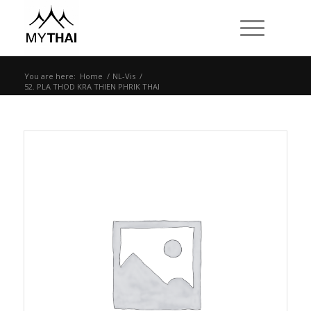
You are here:
Home
/
NL-Vis
/
52. PLA THOD KRA THIEN PHRIK THAI