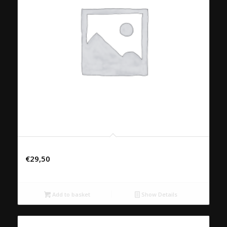
51. PLA PHAUW
€
29,50
Add to basket
Show Details