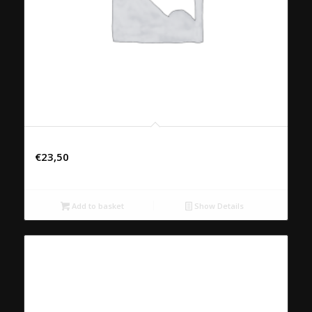
56. PLA SAM LOT
€
23,50
Add to basket
Show Details