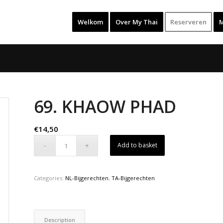
Welkom
Over My Thai
Reserveren
69. KHAOW PHAD
€
14,50
Add to basket
Categories:
NL-Bijgerechten
,
TA-Bijgerechten
Description