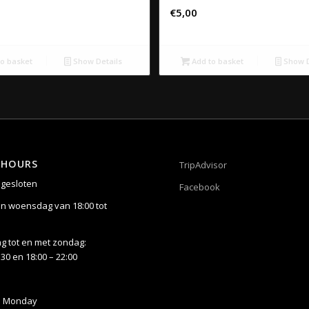
€
5,00
o basket
Show Details
Add to basket
Show D
 HOURS
TripAdvisor
gesloten
Facebook
n woensdag van 18:00 tot
 tot en met zondag:
:30 en 18:00 – 22:00
n Monday