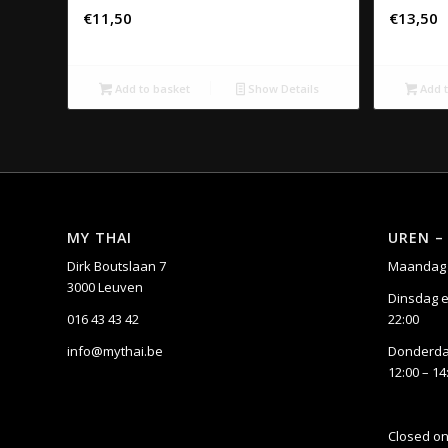
€
11,50
€
13,50
Add to basket
Show Details
Add t
MY THAI
UREN –
Dirk Boutslaan 7
Maandag 
3000 Leuven
Dinsdag e
016 43 43 42
22:00
info@mythai.be
Donderdag
12:00 – 14
Closed o