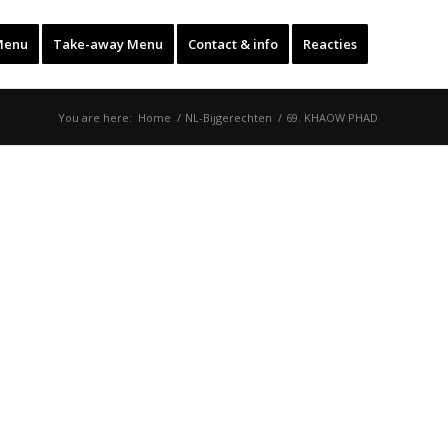
Menu
Take-away Menu
Contact & info
Reacties
You are here:
Home
/
NL-Bijgerechten
/
69. KHAOW PHAD