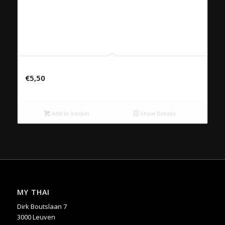
Chaudfontaine plat 50cl
€
5,50
Add to basket
Show Details
MY THAI
Dirk Boutslaan 7
3000 Leuven