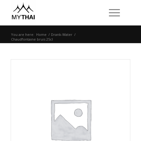
You are here:
Home
/
Drank-Water
/
Chaudfontaine bruis 25cl