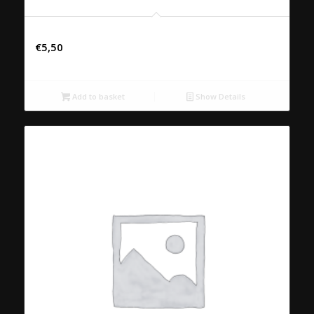
Chaudfontaine bruis 50cl
€
5,50
Add to basket
Show Details