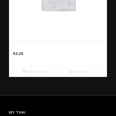
Cola Zero
€
3,20
Add to basket
Show Details
MY THAI