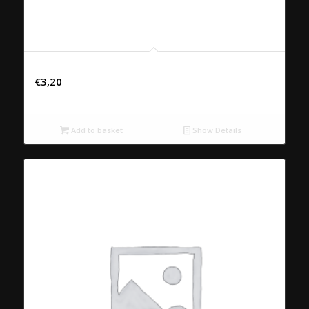
Fanta
€
3,20
Add to basket
Show Details