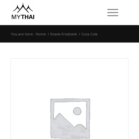
You are here:
Home
/
Drank-Frisdrank
/
Coca Cola