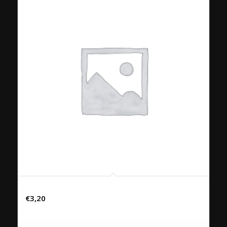
Ice Tea
€
3,20