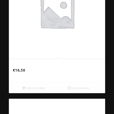
39. KAENG PHED MOO
€
16,50
Add to basket
Show Details