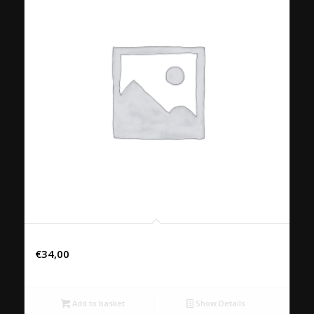
EL MULO – RIBERA DEL DUERO D.O., SPANJE
€
34,00
Add to basket
Show Details