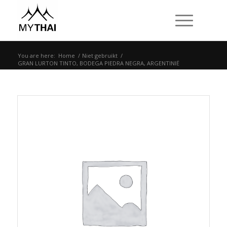
You are here:
Home
/
Niet gebruikt
/
GRAN LURTON TINTO, BODEGA PIEDRA NEGRA, ARGENTINIË