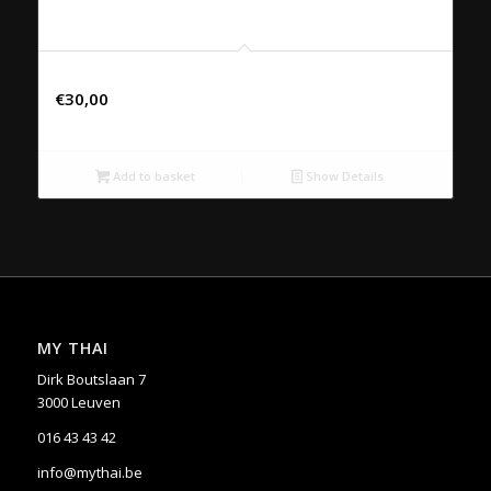
ETICHETTA GIALLA, CHIANTI, TOSCANE, ITALIË
€
30,00
Add to basket
Show Details
MY THAI
Dirk Boutslaan 7
3000 Leuven
016 43 43 42
info@mythai.be