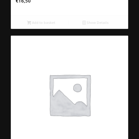
€
16,50
Add to basket
Show Details