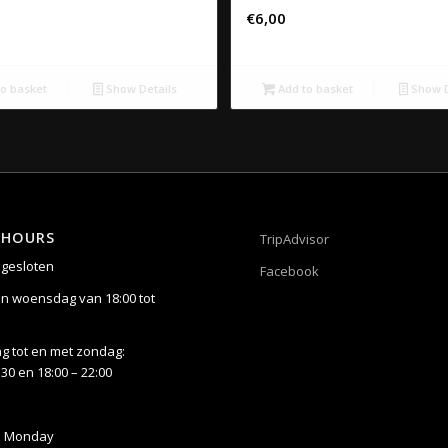
€
6,00
o basket
Show Details
Add to basket
Show D
 HOURS
TripAdvisor
gesloten
Facebook
n woensdag van 18:00 tot
 tot en met zondag:
:30 en 18:00 – 22:00
n Monday