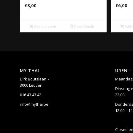
€
8,00
€
6,00
Add to basket
Show Details
Add t
MY THAI
UREN –
Dirk Boutslaan 7
Maandag 
3000 Leuven
Dinsdag e
016 43 43 42
22:00
info@mythai.be
Donderdag
12:00 – 14
Closed o