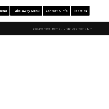
Menu
Take-away Menu
Contact & info
Reacties
You are here:
Home
/
Drank-Aperitief
/
Kirr