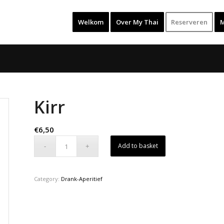
Welkom
Over My Thai
Reserveren
Kirr
€
6,50
Add to basket
Category:
Drank-Aperitief