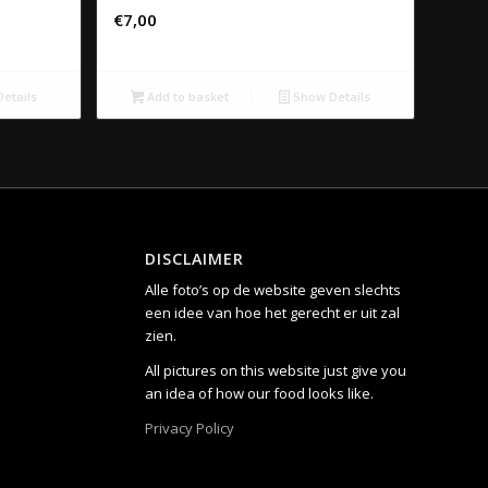
€
7,00
etails
Add to basket
Show Details
DISCLAIMER
Alle foto’s op de website geven slechts
een idee van hoe het gerecht er uit zal
zien.
All pictures on this website just give you
an idea of how our food looks like.
Privacy Policy