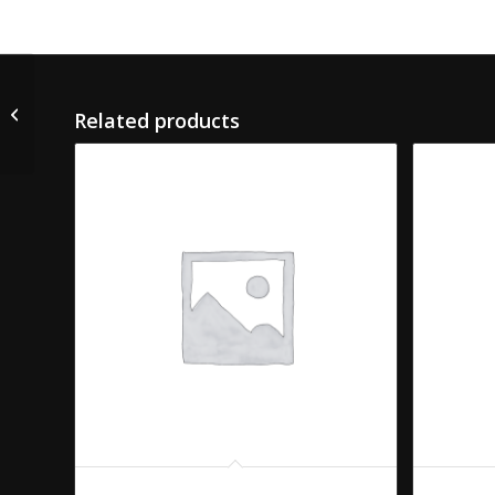
Martini (Bianco/Rosso)
Related products
Aperol Spritz
Martini (